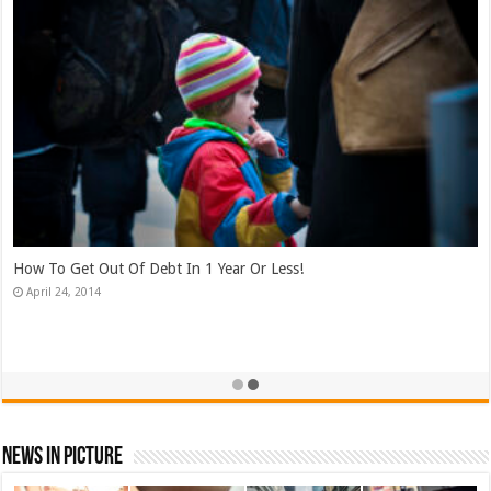
New! A S
June 24,
o Get Out Of Debt In 1 Year Or Less!
l 24, 2014
Simple W
May 24,
News In Picture