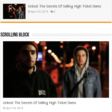
Unlock The Secrets Of Selling High Ticket Items
April 24, 2014
0
Scrolling Block
இந்தியா 
February
k The Secrets Of Selling High Ticket Items
l 24, 2014