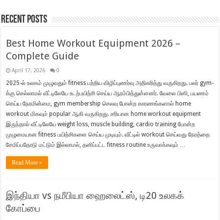
Recent Posts
Best Home Workout Equipment 2026 –
Complete Guide
April 17, 2026
0
2025-ல் உலகம் முழுவதும் fitness பற்றிய விழிப்புணர்வு அதிகரித்து வருகிறது. பலர் gym-
க்கு செல்லாமல் வீட்டிலேயே உடற்பயிற்சி செய்ய ஆரம்பித்துள்ளனர். வேலை பிஸி, பயணம்
செய்ய நேரமின்மை, gym membership செலவு போன்ற காரணங்களால் home
workout மிகவும் popular ஆகி வருகிறது. சரியான home workout equipment
இருந்தால் வீட்டிலேயே weight loss, muscle building, cardio training போன்ற
முழுமையான fitness பயிற்சிகளை செய்ய முடியும். வீட்டில் workout செய்வது நேரத்தை
சேமிப்பதோடு மட்டும் இல்லாமல், தனிப்பட்ட fitness routine உருவாக்கவும் …
Read More »
இந்தியா vs நமீபியா ஹைலைட்ஸ், டி20 உலகக்
கோப்பை