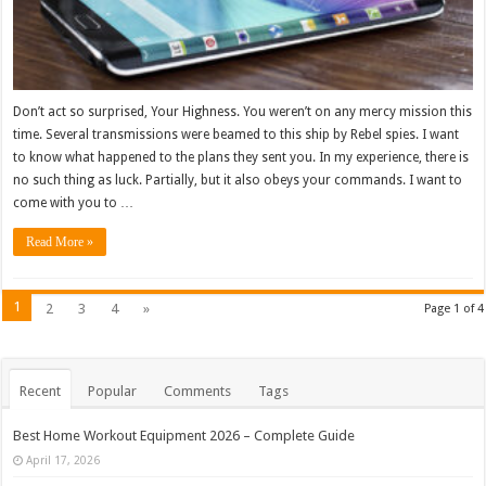
Don’t act so surprised, Your Highness. You weren’t on any mercy mission this
time. Several transmissions were beamed to this ship by Rebel spies. I want
to know what happened to the plans they sent you. In my experience, there is
no such thing as luck. Partially, but it also obeys your commands. I want to
come with you to …
Read More »
1
2
3
4
»
Page 1 of 4
Recent
Popular
Comments
Tags
Best Home Workout Equipment 2026 – Complete Guide
April 17, 2026