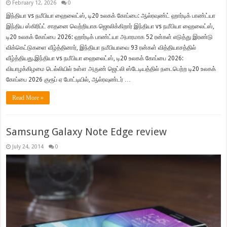
February 12, 2026
0
இந்தியா vs நமீபியா ஹைலைட்ஸ், டி20 உலகக் கோப்பை: ஆல்ரவுண்ட் ஹார்டிக் பாண்ட்யா
இந்திய ஸ்கிரிப்ட் சாதனை வெற்றியாக ஜொலிக்கிறார் இந்தியா vs நமீபியா ஹைலைட்ஸ்,
டி20 உலகக் கோப்பை 2026: ஹார்டிக் பாண்ட்யா அபாரமாக 52 ரன்கள் எடுத்து இரண்டு
விக்கெட்டுகளை வீழ்த்தினார், இந்தியா நமீபியாவை 93 ரன்கள் வித்தியாசத்தில்
வீழ்த்தியது.இந்தியா vs நமீபியா ஹைலைட்ஸ், டி20 உலகக் கோப்பை 2026:
வியாழக்கிழமை டெல்லியில் உள்ள அருண் ஜெட்லி ஸ்டேடியத்தில் நடைபெற்ற டி20 உலகக்
கோப்பை 2026 குரூப் ஏ போட்டியில், ஆல்ரவுண்டர் …
Read More »
Samsung Galaxy Note Edge review
July 24, 2014
0