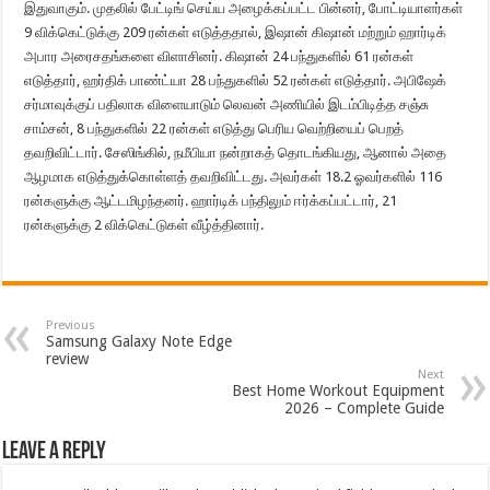
இதுவாகும். முதலில் பேட்டிங் செய்ய அழைக்கப்பட்ட பின்னர், போட்டியாளர்கள்
9 விக்கெட்டுக்கு 209 ரன்கள் எடுத்ததால், இஷான் கிஷான் மற்றும் ஹார்டிக்
அபார அரைசதங்களை விளாசினர். கிஷான் 24 பந்துகளில் 61 ரன்கள்
எடுத்தார், ஹர்திக் பாண்ட்யா 28 பந்துகளில் 52 ரன்கள் எடுத்தார். அபிஷேக்
சர்மாவுக்குப் பதிலாக விளையாடும் லெவன் அணியில் இடம்பிடித்த சஞ்சு
சாம்சன், 8 பந்துகளில் 22 ரன்கள் எடுத்து பெரிய வெற்றியைப் பெறத்
தவறிவிட்டார். சேஸிங்கில், நமீபியா நன்றாகத் தொடங்கியது, ஆனால் அதை
ஆழமாக எடுத்துக்கொள்ளத் தவறிவிட்டது. அவர்கள் 18.2 ஓவர்களில் 116
ரன்களுக்கு ஆட்டமிழந்தனர். ஹார்டிக் பந்திலும் ஈர்க்கப்பட்டார், 21
ரன்களுக்கு 2 விக்கெட்டுகள் வீழ்த்தினார்.
Previous
Samsung Galaxy Note Edge
review
Next
Best Home Workout Equipment
2026 – Complete Guide
Leave a Reply