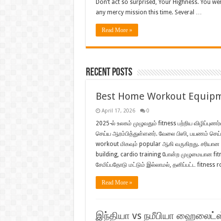
Don’t act so surprised, Your Highness. You wer
any mercy mission this time. Several …
Read More »
Recent Posts
Best Home Workout Equipm
April 17, 2026
0
2025-ல் உலகம் முழுவதும் fitness பற்றிய விழிப்புணர்
செய்ய ஆரம்பித்துள்ளனர். வேலை பிஸி, பயணம் ச
workout மிகவும் popular ஆகி வருகிறது. சரியான
building, cardio training போன்ற முழுமையான fitne
சேமிப்பதோடு மட்டும் இல்லாமல், தனிப்பட்ட fitness 
Read More »
இந்தியா vs நமீபியா ஹைலைட்ஸ