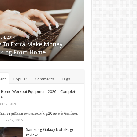
 24, 2014
l 24, 2014
 To Extra Make Money
ock The Secrets Of Selling
king From Home
h Ticket Items
ent
Popular
Comments
Tags
t Home Workout Equipment 2026 – Complete
de
ril 17, 2026
ியா vs நமீபியா ஹைலைட்ஸ், டி20 உலகக் கோப்பை
bruary 12, 2026
Samsung Galaxy Note Edge
review