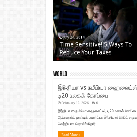
July 24, 2014
May 24, 2014
Time Sensitive! 5 Ways To
Scientist Finds Breakthrou
Reduce Your Taxes
Weight Loss Formula!
World
இந்தியா vs நமீபியா ஹைலைட்ஸ்
டி20 உலகக் கோப்பை
February 12, 2026
0
இந்தியா vs நமீபியா ஹைலைட்ஸ், டி20 உலகக் கோப்பை
ஆல்ரவுண்ட் ஹார்டிக் பாண்ட்யா இந்திய ஸ்கிரிப்ட் சா
வெற்றியாக ஜொலிக்கிறார் …
Read More »