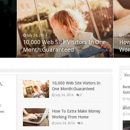
July 24, 2014
May 24, 2014
June
Apri
gh
10,000 Web Site Visitors In One
Simple Ways To Reduce Your
How
Unl
Month:Guaranteed
Unwanted Wrinkles!
Wor
Hig
Rec
,
10,000 Web Site Visitors In
Bes
One Month:Guaranteed
Gui
July 24, 2014
0
Ap
:
இந்த
How To Extra Make Money
தனை
Fe
Working From Home
June 24, 2014
0