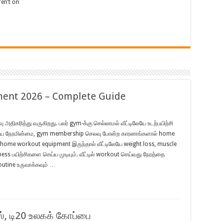
en’t on
ent 2026 – Complete Guide
வு அதிகரித்து வருகிறது. பலர் gym-க்கு செல்லாமல் வீட்டிலேயே உடற்பயிற்சி
ெய்ய நேரமின்மை, gym membership செலவு போன்ற காரணங்களால் home
 home workout equipment இருந்தால் வீட்டிலேயே weight loss, muscle
ss பயிற்சிகளை செய்ய முடியும். வீட்டில் workout செய்வது நேரத்தை
routine உருவாக்கவும் …
், டி20 உலகக் கோப்பை