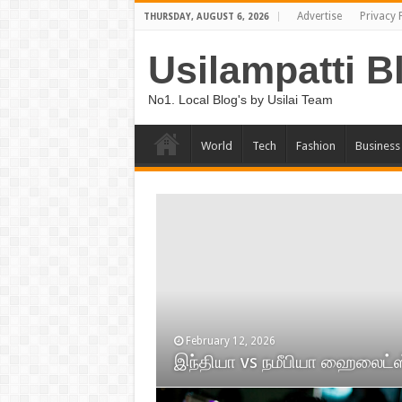
Advertise
Privacy 
THURSDAY, AUGUST 6, 2026
Usilampatti B
No1. Local Blog's by Usilai Team
World
Tech
Fashion
Business
February 12, 2026
June 24, 2014
இந்தியா vs நமீபியா ஹைலைட்ஸ
New! A Stain Remover That