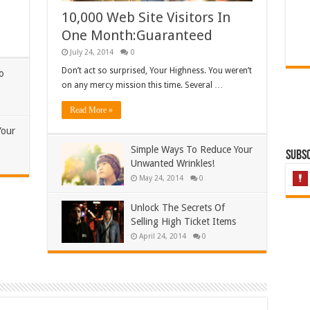
10,000 Web Site Visitors In
One Month:Guaranteed
July 24, 2014
0
Don’t act so surprised, Your Highness. You weren’t
o
on any mercy mission this time. Several …
Read More »
Your
Simple Ways To Reduce Your
Subsc
Unwanted Wrinkles!
May 24, 2014
0
Unlock The Secrets Of
Selling High Ticket Items
April 24, 2014
0