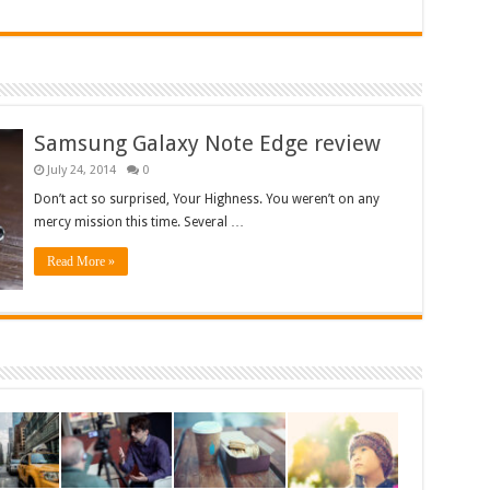
Samsung Galaxy Note Edge review
July 24, 2014
0
Don’t act so surprised, Your Highness. You weren’t on any
mercy mission this time. Several …
Read More »